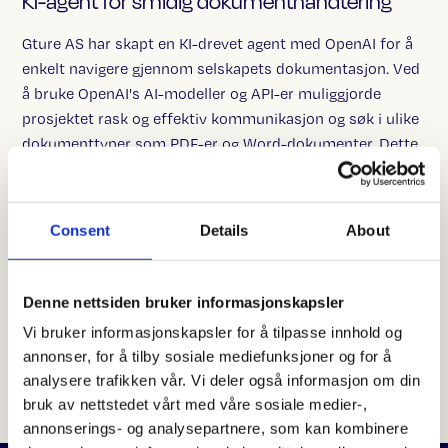
KI-agent for smidig dokumenthåndtering
Gture AS har skapt en KI-drevet agent med OpenAI for å
enkelt navigere gjennom selskapets dokumentasjon. Ved
å bruke OpenAI's AI-modeller og API-er muliggjorde
prosjektet rask og effektiv kommunikasjon og søk i ulike
dokumenttyper som PDF-er og Word-dokumenter. Dette
gir de ansatte muligheten til å finne nødvendig
informasjon raskere, redusere tidsbruk på søk og bidra til
økt produktivitet i selskapets daglige drift.
Consent
Details
About
Denne nettsiden bruker informasjonskapsler
Vi bruker informasjonskapsler for å tilpasse innhold og
annonser, for å tilby sosiale mediefunksjoner og for å
analysere trafikken vår. Vi deler også informasjon om din
bruk av nettstedet vårt med våre sosiale medier-,
annonserings- og analysepartnere, som kan kombinere