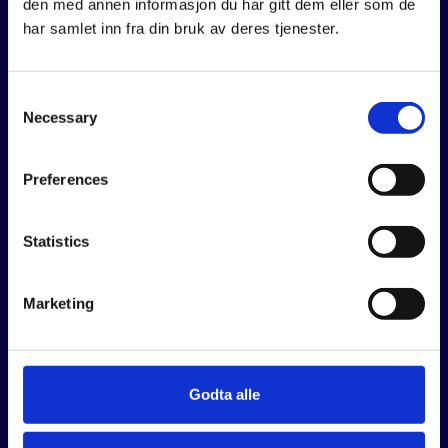
den med annen informasjon du har gitt dem eller som de
har samlet inn fra din bruk av deres tjenester.
Er du klar for å sette i gang
Consent
Necessary
med KI?
Selection
Preferences
Kontakt oss på
Statistics
hello@gture.ai
+47
913 31 037
Marketing
Er du interessert i andre digitale løsninger?
Godta alle
Vi bygger digitale virksomheter og driver digitale
transformasjoner for og sammen med våre kunder. Gture leverer
digital produktutvikling, design og prosjektledelse etter behov.