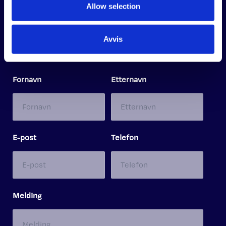
Allow selection
Gture.com
Linkedin
Jobbe i Gture?
Avvis
ELLER KONTAKT OSS DIREKTE GJENNOM
SKJEMAET
Fornavn
Etternavn
E-post
Telefon
Melding